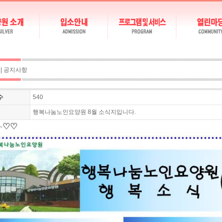
y
| 공지사항
수
540
목
행복나눔노인요양원 8월 소식지입니다.
♡
♡
~