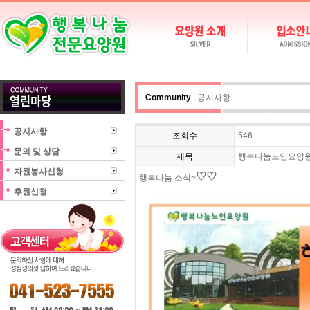
Community
| 공지사항
공지사항
조회수
546
문의 및 상담
제목
행복나눔노인요양원 
자원봉사신청
♡
♡
행복나눔 소식~
후원신청