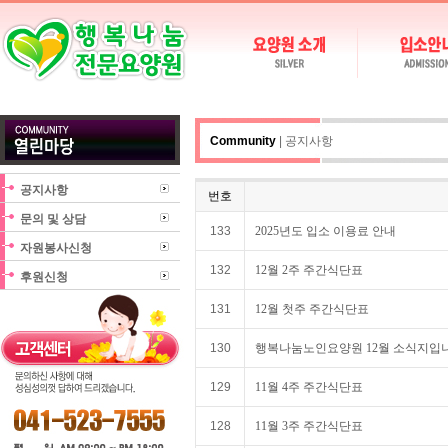
Community
| 공지사항
공지사항
번호
문의 및 상담
133
2025년도 입소 이용료 안내
자원봉사신청
132
12월 2주 주간식단표
후원신청
131
12월 첫주 주간식단표
130
행복나눔노인요양원 12월 소식지입니
129
11월 4주 주간식단표
128
11월 3주 주간식단표