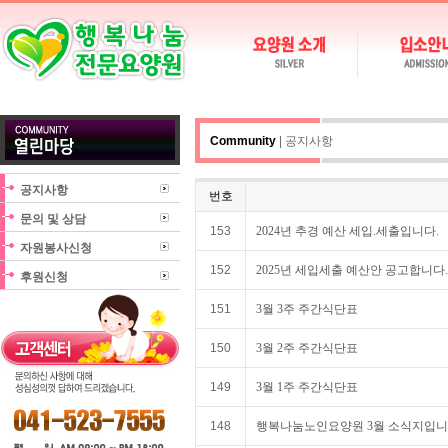
Community
| 공지사항
공지사항
번호
문의 및 상담
153
2024년 추경 예산 세입.세출입니다.
자원봉사신청
152
2025년 세입세출 예산안 공고합니다.
후원신청
151
3월 3주 주간식단표
150
3월 2주 주간식단표
149
3월 1주 주간식단표
148
행복나눔노인요양원 3월 소식지입니